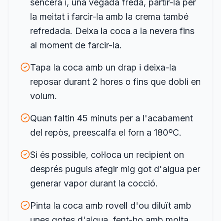
sencera i, una vegada freda, partir-la per
la meitat i farcir-la amb la crema també
refredada. Deixa la coca a la nevera fins
al moment de farcir-la.
Tapa la coca amb un drap i deixa-la
reposar durant 2 hores o fins que dobli en
volum.
Quan faltin 45 minuts per a l'acabament
del repòs, preescalfa el forn a 180ºC.
Si és possible, col·loca un recipient on
després puguis afegir mig got d'aigua per
generar vapor durant la cocció.
Pinta la coca amb rovell d'ou diluït amb
unes gotes d'aigua, fent-ho amb molta