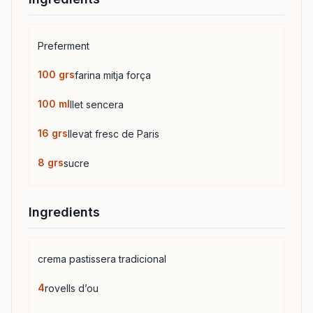
Preferment
100
grs
farina mitja força
100
ml
llet sencera
16
grs
llevat fresc de Paris
8
grs
sucre
Ingredients
crema pastissera tradicional
4
rovells d’ou