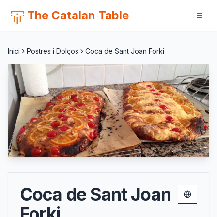
The Catalan Table
Inici
Postres i Dolços
Coca de Sant Joan Forki
Coca de Sant Joan
Change 
Forki