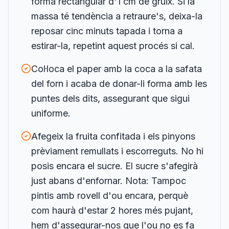
forma rectangular d'1 cm de gruix. Si la
massa té tendència a retraure's, deixa-la
reposar cinc minuts tapada i torna a
estirar-la, repetint aquest procés si cal.
Col·loca el paper amb la coca a la safata
del forn i acaba de donar-li forma amb les
puntes dels dits, assegurant que sigui
uniforme.
Afegeix la fruita confitada i els pinyons
prèviament remullats i escorreguts. No hi
posis encara el sucre. El sucre s'afegirà
just abans d'enfornar. Nota: Tampoc
pintis amb rovell d'ou encara, perquè
com haurà d'estar 2 hores més pujant,
hem d'assegurar-nos que l'ou no es fa