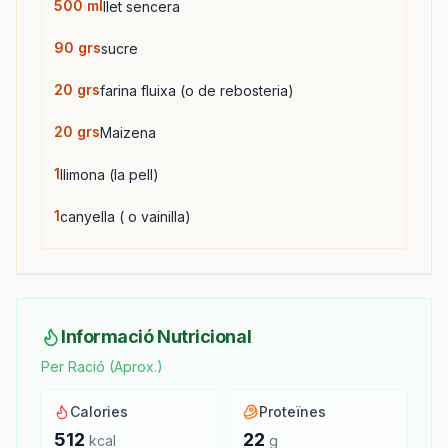
500
ml
llet sencera
90
grs
sucre
20
grs
farina fluixa (o de rebosteria)
20
grs
Maizena
1
llimona (la pell)
1
canyella ( o vainilla)
Informació Nutricional
Per Ració (Aprox.)
Calories
Proteïnes
512
22
kcal
g