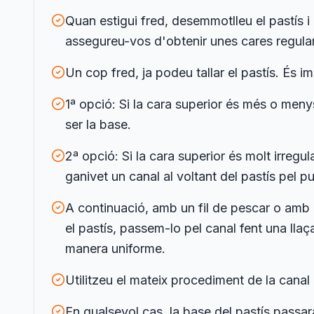
Quan estigui fred, desemmotlleu el pastís i 
assegureu-vos d'obtenir unes cares regula
Un cop fred, ja podeu tallar el pastís. És im
1ª opció: Si la cara superior és més o menys
ser la base.
2ª opció: Si la cara superior és molt irregul
ganivet un canal al voltant del pastís pel pun
A continuació, amb un fil de pescar o amb 3
el pastís, passem-lo pel canal fent una llaç
manera uniforme.
Utilitzeu el mateix procediment de la canal i e
En qualsevol cas, la base del pastís passa