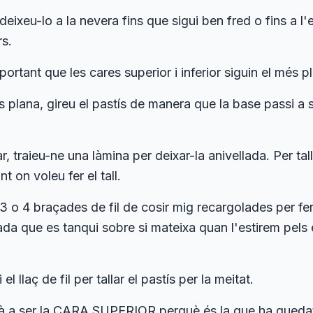
deixeu-lo a la nevera fins que sigui ben fred o fins a l'
rs.
portant que les cares superior i inferior siguin el més p
 plana, gireu el pastís de manera que la base passi a se
ar, traieu-ne una làmina per deixar-la anivellada. Per ta
t on voleu fer el tall.
 o 4 braçades de fil de cosir mig recargolades per fer-
ada que es tanqui sobre si mateixa quan l'estirem pels e
l llaç de fil per tallar el pastís per la meitat.
rà a ser la CARA SUPERIOR perquè és la que ha quedat m