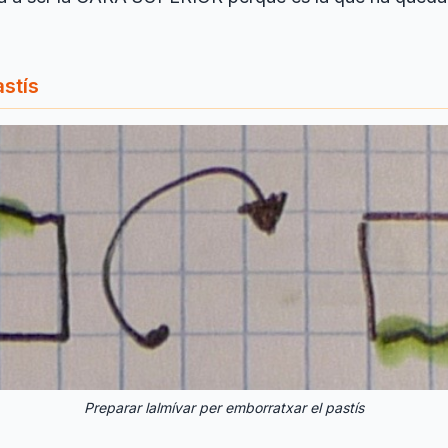
astís
Preparar lalmívar per emborratxar el pastís