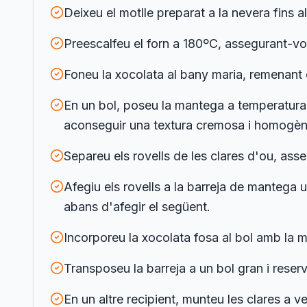
Deixeu el motlle preparat a la nevera fins
Preescalfeu el forn a 180ºC, assegurant-vo
Foneu la xocolata al bany maria, remenant 
En un bol, poseu la mantega a temperatura 
aconseguir una textura cremosa i homogèn
Separeu els rovells de les clares d'ou, asse
Afegiu els rovells a la barreja de mantega
abans d'afegir el següent.
Incorporeu la xocolata fosa al bol amb la m
Transposeu la barreja a un bol gran i reser
En un altre recipient, munteu les clares a 