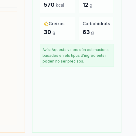
570
12
kcal
g
Greixos
Carbohidrats
30
63
g
g
Avís: Aquests valors són estimacions
basades en els tipus d'ingredients i
poden no ser precisos.