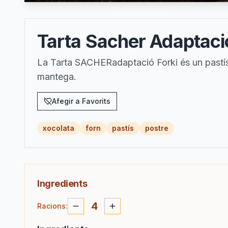
Tarta Sacher Adaptaci
La Tarta SACHERadaptació Forki és un pastís 
mantega.
Afegir a Favorits
xocolata
forn
pastís
postre
Ingredients
4
Racions
: