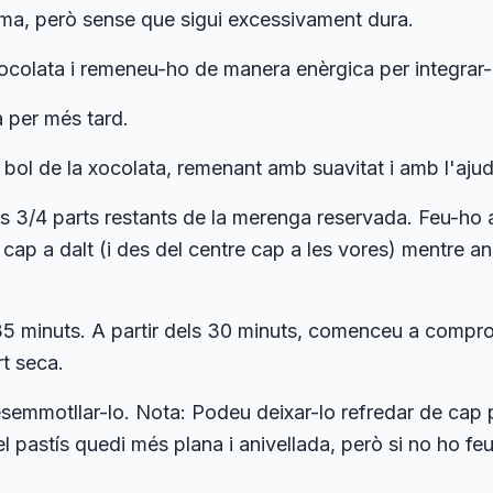
ma, però sense que sigui excessivament dura.
 xocolata i remeneu-ho de manera enèrgica per integrar
a per més tard.
al bol de la xocolata, remenant amb suavitat i amb l'aju
les 3/4 parts restants de la merenga reservada. Feu-h
cap a dalt (i des del centre cap a les vores) mentre ane
35 minuts. A partir dels 30 minuts, comenceu a compro
rt seca.
semmotllar-lo. Nota: Podeu deixar-lo refredar de cap pe
del pastís quedi més plana i anivellada, però si no ho f