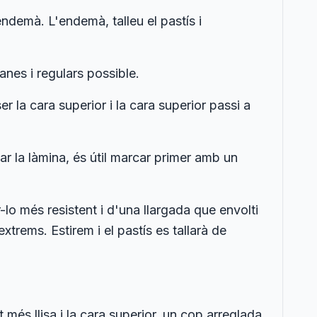
endemà. L'endemà, talleu el pastís i
lanes i regulars possible.
r la cara superior i la cara superior passi a
llar la làmina, és útil marcar primer amb un
lo més resistent i d'una llargada que envolti
xtrems. Estirem i el pastís es tallarà de
és llisa i la cara superior, un cop arreglada,