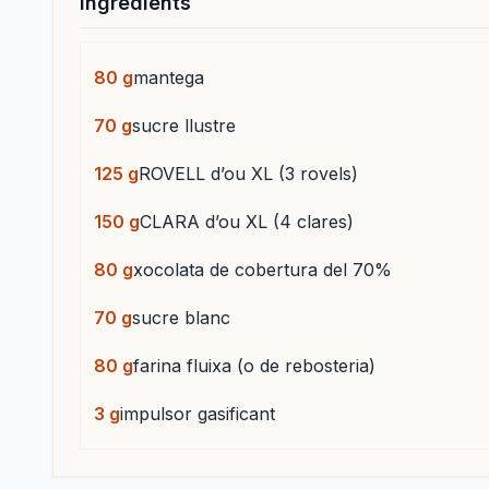
Ingredients
80
g
mantega
70
g
sucre llustre
125
g
ROVELL d’ou XL (3 rovels)
150
g
CLARA d’ou XL (4 clares)
80
g
xocolata de cobertura del 70%
70
g
sucre blanc
80
g
farina fluixa (o de rebosteria)
3
g
impulsor gasificant