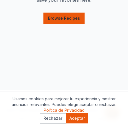
save your favorites here.
Browse Recipes
Usamos cookies para mejorar tu experiencia y mostrar
Apoya este proyecto
anuncios relevantes. Puedes elegir aceptar o rechazar.
Acerca de
Contacto
Política de Privacidad
Política de Privacidad
Términos del Servicio
Asisten
Rechazar
Aceptar
©
2026
The Catalan Table.
Todos los derechos reservados.