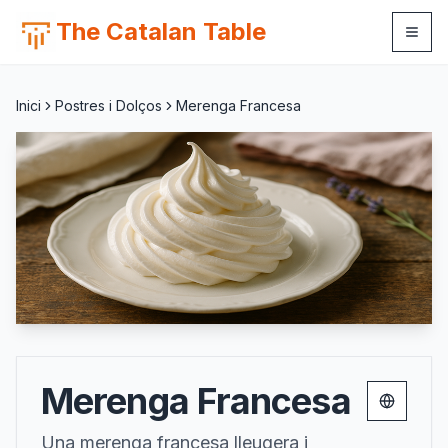
The Catalan Table
Inici
Postres i Dolços
Merenga Francesa
Merenga Francesa
Change 
Una merenga francesa lleugera i