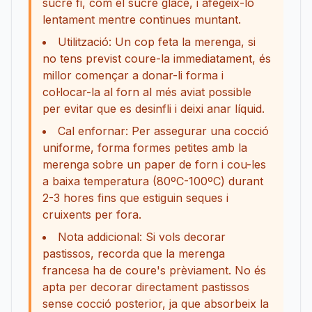
sucre fi, com el sucre glace, i afegeix-lo
lentament mentre continues muntant.
Utilització: Un cop feta la merenga, si
no tens previst coure-la immediatament, és
millor començar a donar-li forma i
col·locar-la al forn al més aviat possible
per evitar que es desinfli i deixi anar líquid.
Cal enfornar: Per assegurar una cocció
uniforme, forma formes petites amb la
merenga sobre un paper de forn i cou-les
a baixa temperatura (80ºC-100ºC) durant
2-3 hores fins que estiguin seques i
cruixents per fora.
Nota addicional: Si vols decorar
pastissos, recorda que la merenga
francesa ha de coure's prèviament. No és
apta per decorar directament pastissos
sense cocció posterior, ja que absorbeix la