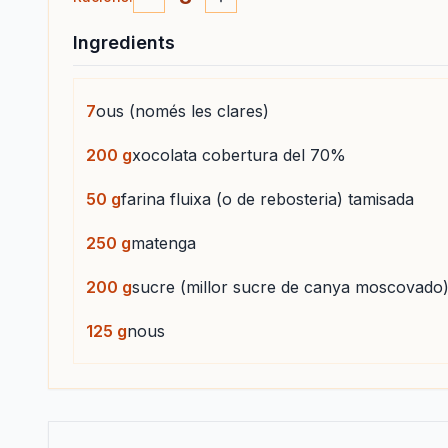
Ingredients
7
ous (només les clares)
200
g
xocolata cobertura del 70%
50
g
farina fluixa (o de rebosteria) tamisada
250
g
matenga
200
g
sucre (millor sucre de canya moscovado
125
g
nous