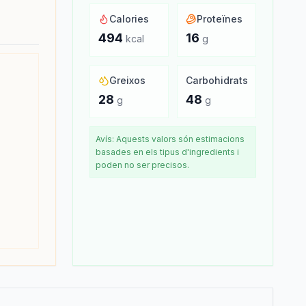
Calories
Proteïnes
494
16
kcal
g
Greixos
Carbohidrats
28
48
g
g
Avís: Aquests valors són estimacions
basades en els tipus d'ingredients i
poden no ser precisos.