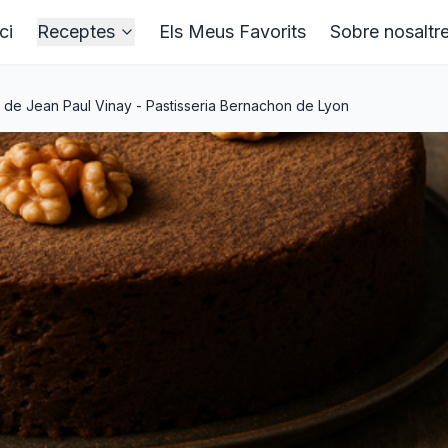
ci
Receptes
Els Meus Favorits
Sobre nosaltr
 de Jean Paul Vinay - Pastisseria Bernachon de Lyon