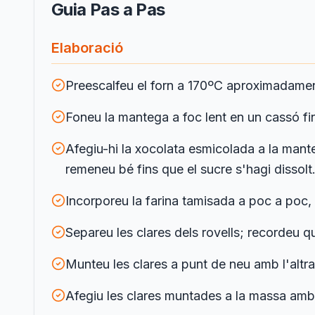
Guia Pas a Pas
Elaboració
Preescalfeu el forn a 170ºC aproximadamen
Foneu la mantega a foc lent en un cassó fi
Afegiu-hi la xocolata esmicolada a la mante
remeneu bé fins que el sucre s'hagi dissolt
Incorporeu la farina tamisada a poc a poc
Separeu les clares dels rovells; recordeu qu
Munteu les clares a punt de neu amb l'altra
Afegiu les clares muntades a la massa amb 