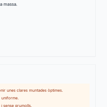
la massa.
.
enir unes clares muntades òptimes.
ó uniforme.
 i sense grumolls.