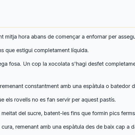
t mitja hora abans de començar a enfornar per assegur
ns que estigui completament líquida.
ga fosa. Un cop la xocolata s'hagi desfet completament
.
, remenant constantment amb una espàtula o batedor de
e els rovells no es fan servir per aquest pastís.
 meitat del sucre, batent-les fins que formin pics ferms
cura, remenant amb una espàtula des de baix cap a dalt