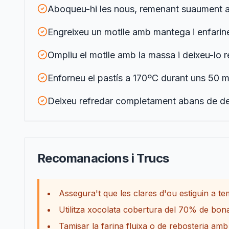
Aboqueu-hi les nous, remenant suaument amb
Engreixeu un motlle amb mantega i enfarineu
Ompliu el motlle amb la massa i deixeu-lo 
Enforneu el pastís a 170ºC durant uns 50 mi
Deixeu refredar completament abans de des
Recomanacions i Trucs
Assegura't que les clares d'ou estiguin a 
Utilitza xocolata cobertura del 70% de bona qu
Tamisar la farina fluixa o de rebosteria amb