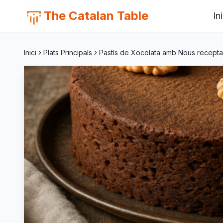
The Catalan Table
Ini
Inici
Plats Principals
Pastís de Xocolata amb Nous recepta