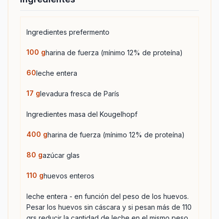
Ingredientes prefermento
100
g
harina de fuerza (mínimo 12% de proteína)
60
leche entera
17
g
levadura fresca de París
Ingredientes masa del Kougelhopf
400
g
harina de fuerza (mínimo 12% de proteína)
80
g
azúcar glas
110
g
huevos enteros
leche entera - en función del peso de los huevos.
Pesar los huevos sin cáscara y si pesan más de 110
grs reducir la cantidad de leche en el mismo peso.