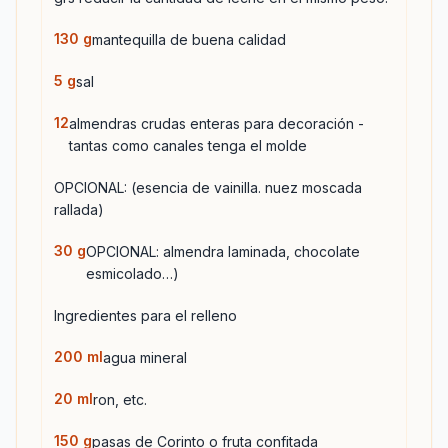
130
g
mantequilla de buena calidad
5
g
sal
12
almendras crudas enteras para decoración -
tantas como canales tenga el molde
OPCIONAL: (esencia de vainilla. nuez moscada
rallada)
30
g
OPCIONAL: almendra laminada, chocolate
esmicolado…)
Ingredientes para el relleno
200
ml
agua mineral
20
ml
ron, etc.
150
g
pasas de Corinto o fruta confitada