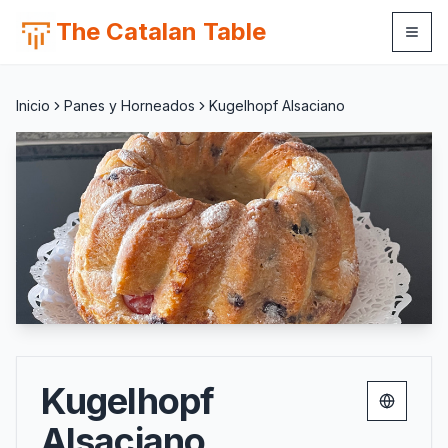
The Catalan Table
Inicio
Panes y Horneados
Kugelhopf Alsaciano
Kugelhopf
Change 
Alsaciano