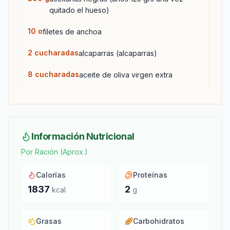
quitado el hueso)
10
o
filetes de anchoa
2
cucharadas
alcaparras (alcaparras)
8
cucharadas
aceite de oliva virgen extra
Información Nutricional
Por Ración (Aprox.)
Calorías
Proteínas
1837
2
kcal
g
Grasas
Carbohidratos