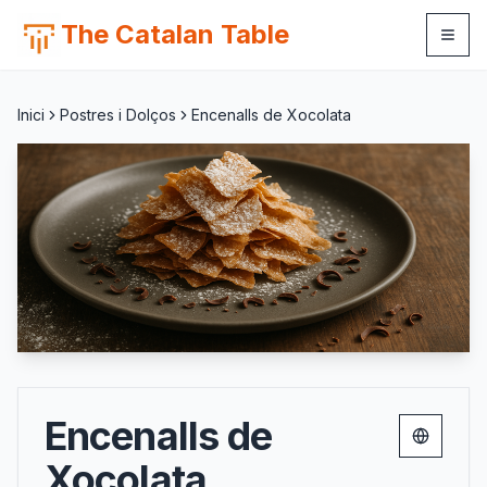
The Catalan Table
Inici
Postres i Dolços
Encenalls de Xocolata
Encenalls de
Change 
Xocolata