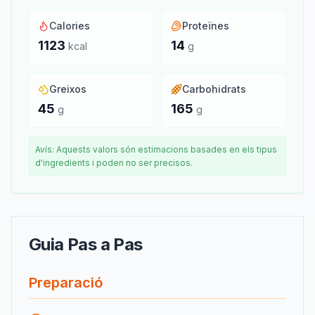
Calories
Proteïnes
1123
14
kcal
g
Greixos
Carbohidrats
45
165
g
g
Avís: Aquests valors són estimacions basades en els tipus
d'ingredients i poden no ser precisos.
Guia Pas a Pas
Preparació