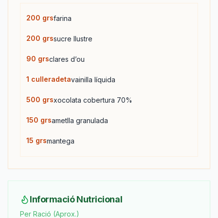
200
grs
farina
200
grs
sucre llustre
90
grs
clares d’ou
1
culleradeta
vainilla líquida
500
grs
xocolata cobertura 70%
150
grs
ametlla granulada
15
grs
mantega
Informació Nutricional
Per Ració (Aprox.)