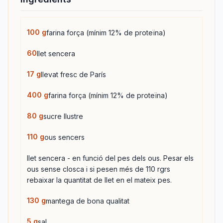
100
g
farina força (mínim 12% de proteïna)
60
llet sencera
17
g
llevat fresc de París
400
g
farina força (mínim 12% de proteïna)
80
g
sucre llustre
110
g
ous sencers
llet sencera - en funció del pes dels ous. Pesar els
ous sense closca i si pesen més de 110 rgrs
rebaixar la quantitat de llet en el mateix pes.
130
g
mantega de bona qualitat
5
g
sal