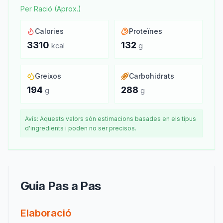
Per Ració (Aprox.)
Calories
Proteïnes
3310
132
kcal
g
Greixos
Carbohidrats
194
288
g
g
Avís: Aquests valors són estimacions basades en els tipus
d'ingredients i poden no ser precisos.
Guia Pas a Pas
Elaboració