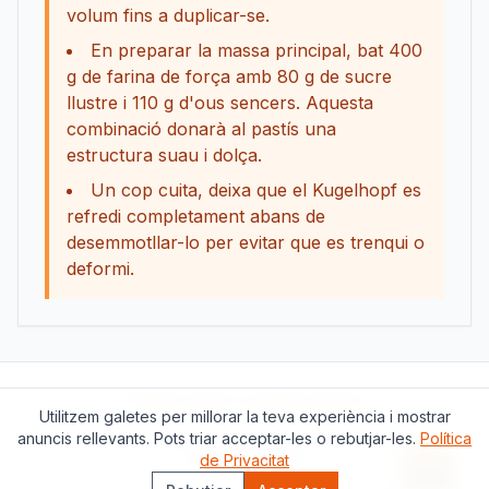
volum fins a duplicar-se.
En preparar la massa principal, bat 400
g de farina de força amb 80 g de sucre
llustre i 110 g d'ous sencers. Aquesta
combinació donarà al pastís una
estructura suau i dolça.
Un cop cuita, deixa que el Kugelhopf es
refredi completament abans de
desemmotllar-lo per evitar que es trenqui o
deformi.
Dona suport a aquest projecte
Utilitzem galetes per millorar la teva experiència i mostrar
anuncis rellevants. Pots triar acceptar-les o rebutjar-les.
Sobre nosaltres
Contacte
Política de Privacitat
Política
Termes del Servei
de Privacitat
Assiste