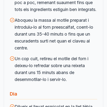
poc a poc, remenant suaument fins que
tots els ingredients estiguin ben integrats.
Aboqueu la massa al motlle preparat i
introduïu-lo al forn preescalfat, coent-lo
durant uns 35-40 minuts o fins que un
escuradents surti net quan el claveu al
centre.
Un cop cuit, retireu el motlle del forn i
deixeu-lo refredar sobre una reixeta
durant uns 15 minuts abans de
desemmotllar-lo i servir-lo.
Dia
Dilueix el llevat esmicolat en la llet tèbia