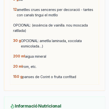
12
ametlles crues senceres per decoració - tantes
con canals tingui el motllo
OPCIONAL: (essència de vainilla. nou moscada
ratllada)
30
g
OPCIONAL: ametlla laminada, xocolata
esmicolada…)
200
ml
aigua mineral
20
ml
rom, etc.
150
g
panses de Corint o fruita confitad
Informació Nutricional