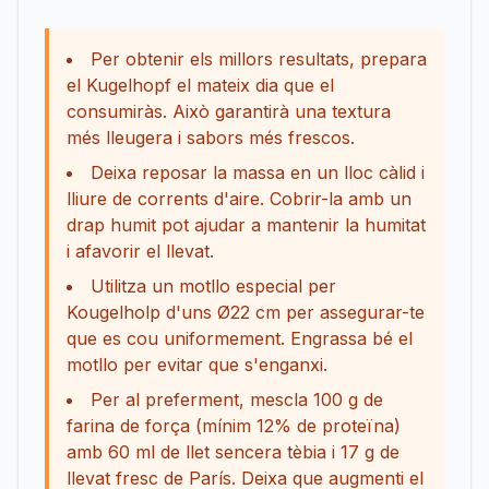
Per obtenir els millors resultats, prepara
el Kugelhopf el mateix dia que el
consumiràs. Això garantirà una textura
més lleugera i sabors més frescos.
Deixa reposar la massa en un lloc càlid i
lliure de corrents d'aire. Cobrir-la amb un
drap humit pot ajudar a mantenir la humitat
i afavorir el llevat.
Utilitza un motllo especial per
Kougelholp d'uns Ø22 cm per assegurar-te
que es cou uniformement. Engrassa bé el
motllo per evitar que s'enganxi.
Per al preferment, mescla 100 g de
farina de força (mínim 12% de proteïna)
amb 60 ml de llet sencera tèbia i 17 g de
llevat fresc de París. Deixa que augmenti el