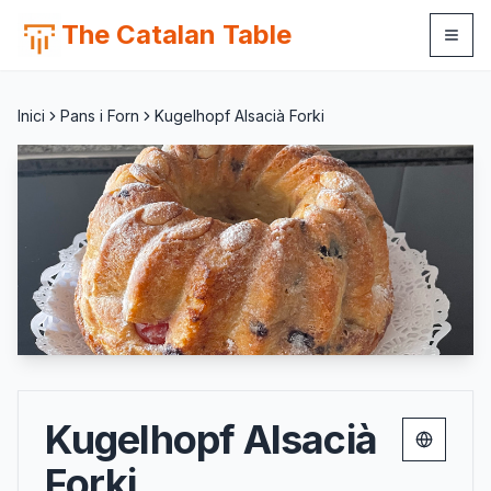
The Catalan Table
Inici
Pans i Forn
Kugelhopf Alsacià Forki
Kugelhopf Alsacià
Change 
Forki