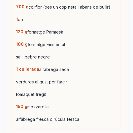
700
g
coliflor (pes un cop neta i abans de bullir)
1
ou
120
g
formatge Parmesà
100
g
formatge Emmental
sal i pebre negre
1
cullerada
alfàbrega seca
verdures al gust per farcir
tomàquet fregit
150
g
mozzarella
alfàbrega fresca o rúcula fersca