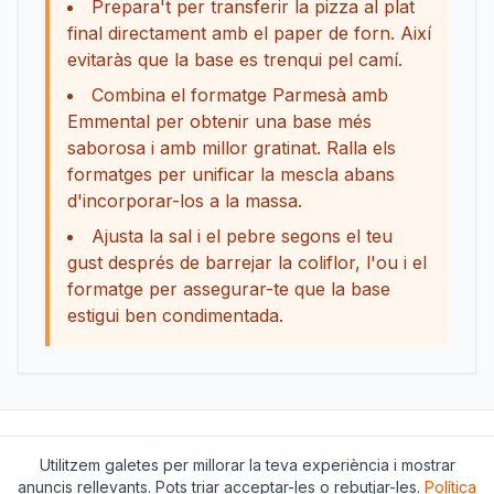
Prepara't per transferir la pizza al plat
final directament amb el paper de forn. Així
evitaràs que la base es trenqui pel camí.
Combina el formatge Parmesà amb
Emmental per obtenir una base més
saborosa i amb millor gratinat. Ralla els
formatges per unificar la mescla abans
d'incorporar-los a la massa.
Ajusta la sal i el pebre segons el teu
gust després de barrejar la coliflor, l'ou i el
formatge per assegurar-te que la base
estigui ben condimentada.
Dona suport a aquest projecte
Utilitzem galetes per millorar la teva experiència i mostrar
anuncis rellevants. Pots triar acceptar-les o rebutjar-les.
Sobre nosaltres
Contacte
Política de Privacitat
Política