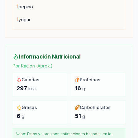
1
pepino
1
yogur
Información Nutricional
Por Ración (Aprox.)
Calorías
Proteínas
297
16
kcal
g
Grasas
Carbohidratos
6
51
g
g
Aviso: Estos valores son estimaciones basadas en los