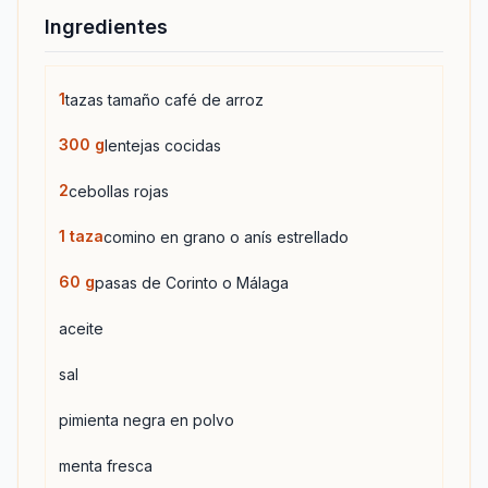
Ingredientes
1
tazas tamaño café de arroz
300
g
lentejas cocidas
2
cebollas rojas
1
taza
comino en grano o anís estrellado
60
g
pasas de Corinto o Málaga
aceite
sal
pimienta negra en polvo
menta fresca