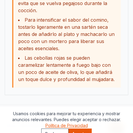
evita que se vuelva pegajoso durante la
cocción.
Para intensificar el sabor del comino,
tostarlo ligeramente en una sartén seca
antes de añadirlo al plato y machacarlo un
poco con un mortero para liberar sus
aceites esenciales.
Las cebollas rojas se pueden
caramelizar lentamente a fuego bajo con
un poco de aceite de oliva, lo que añadirá
un toque dulce y profundidad al mujjadara.
Usamos cookies para mejorar tu experiencia y mostrar
Apoya este proyecto
anuncios relevantes. Puedes elegir aceptar o rechazar.
Acerca de
Contacto
Política de Privacidad
Política de Privacidad
Términos del Servicio
Asisten