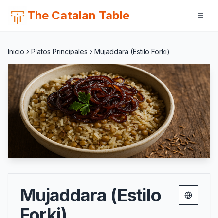
The Catalan Table
Inicio
Platos Principales
Mujaddara (Estilo Forki)
Mujaddara (Estilo
Change 
Forki)