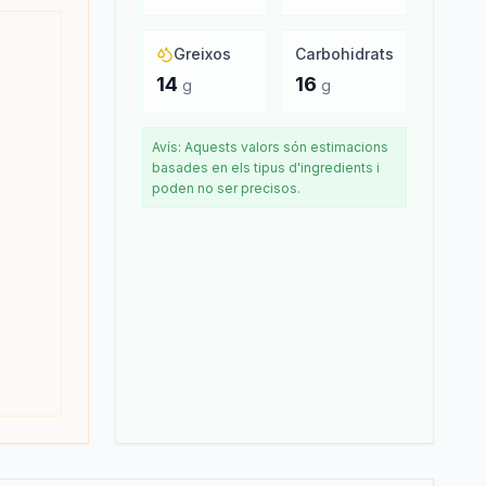
Greixos
Carbohidrats
14
16
g
g
Avís: Aquests valors són estimacions
basades en els tipus d'ingredients i
poden no ser precisos.