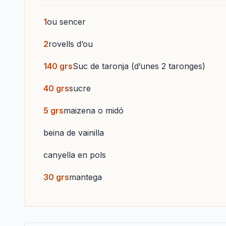
1
ou sencer
2
rovells d’ou
140
grs
Suc de taronja (d’unes 2 taronges)
40
grs
sucre
5
grs
maizena o midó
beina de vainilla
canyella en pols
30
grs
mantega