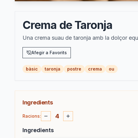
Crema de Taronja
Una crema suau de taronja amb la dolçor equili
Afegir a Favorits
bàsic
taronja
postre
crema
ou
Ingredients
4
Racions
:
Ingredients