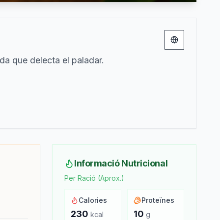
Change lang
ada que delecta el paladar.
Informació Nutricional
Per Ració (Aprox.)
Calories
Proteïnes
230
10
kcal
g