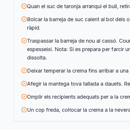
Quan el suc de taronja arranqui el bull, reti
Bolcar la barreja de suc calent al bol del
ràpid.
Traspassar la barreja de nou al cassó. Cou
espesseixi. Nota: Si es prepara per farcir 
dissolta.
Deixar temperar la crema fins arribar a un
Afegir la mantega tova tallada a dauets. R
Omplir els recipients adequats per a la cre
Un cop freda, col·locar la crema a la never