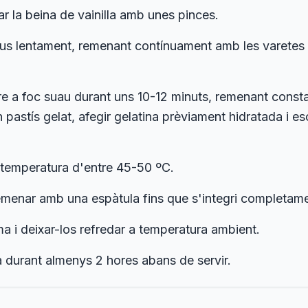
rar la beina de vainilla amb unes pinces.
s ous lentament, remenant contínuament amb les varetes
re a foc suau durant uns 10-12 minuts, remenant const
un pastís gelat, afegir gelatina prèviament hidratada i
a temperatura d'entre 45-50 ºC.
emenar amb una espàtula fins que s'integri completame
ma i deixar-los refredar a temperatura ambient.
a durant almenys 2 hores abans de servir.