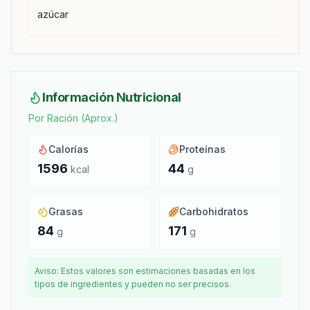
azúcar
Información Nutricional
Por Ración (Aprox.)
Calorías
Proteínas
1596
44
kcal
g
Grasas
Carbohidratos
84
171
g
g
Aviso: Estos valores son estimaciones basadas en los
tipos de ingredientes y pueden no ser precisos.