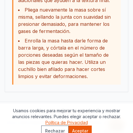
adicionales que ayuden a la textura final.
Pliega nuevamente la masa sobre sí
misma, sellando la junta con suavidad sin
presionar demasiado, para mantener los
gases de fermentación.
Enrolla la masa hasta darle forma de
barra larga, y córtala en el número de
porciones deseadas según el tamaño de
las piezas que quieras hacer. Utiliza un
cuchillo bien afilado para hacer cortes
limpios y evitar deformaciones.
Usamos cookies para mejorar tu experiencia y mostrar
Apoya este proyecto
anuncios relevantes. Puedes elegir aceptar o rechazar.
Política de Privacidad
Acerca de
Contacto
Política de Privacidad
Términos del Servicio
Asisten
Rechazar
Aceptar
©
2026
The Catalan Table.
Todos los derechos reservados.