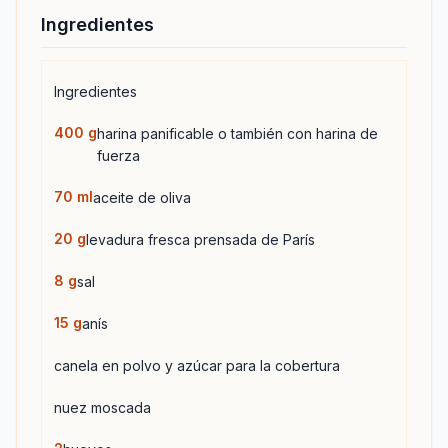
Ingredientes
Ingredientes
400
g
harina panificable o también con harina de
fuerza
70
ml
aceite de oliva
20
g
levadura fresca prensada de París
8
g
sal
15
g
anís
canela en polvo y azúcar para la cobertura
nuez moscada