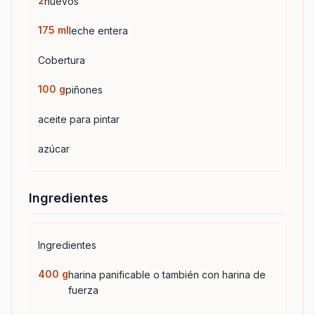
2
huevos
175
ml
leche entera
Cobertura
100
g
piñones
aceite para pintar
azúcar
Ingredientes
Ingredientes
400
g
harina panificable o también con harina de
fuerza