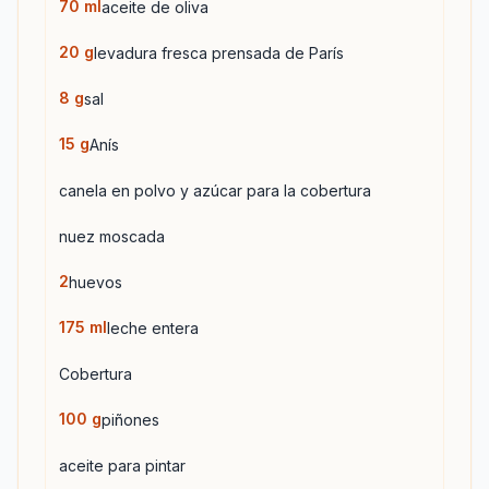
70
ml
aceite de oliva
20
g
levadura fresca prensada de París
8
g
sal
15
g
Anís
canela en polvo y azúcar para la cobertura
nuez moscada
2
huevos
175
ml
leche entera
Cobertura
100
g
piñones
aceite para pintar