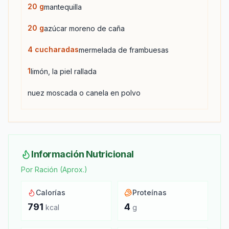
20
g
mantequilla
20
g
azúcar moreno de caña
4
cucharadas
mermelada de frambuesas
1
limón, la piel rallada
nuez moscada o canela en polvo
Información Nutricional
Por Ración (Aprox.)
Calorías
Proteínas
791
4
kcal
g