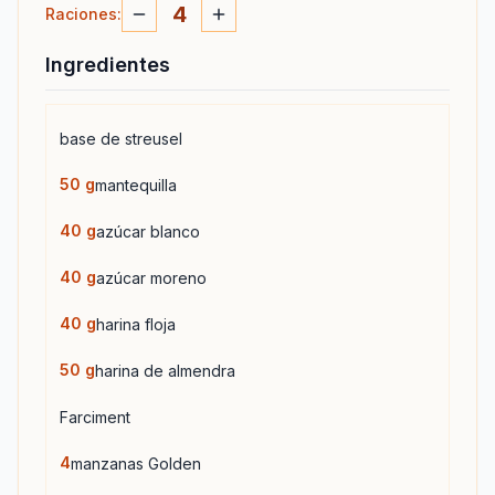
4
Raciones
:
Ingredientes
base de streusel
50
g
mantequilla
40
g
azúcar blanco
40
g
azúcar moreno
40
g
harina floja
50
g
harina de almendra
Farciment
4
manzanas Golden