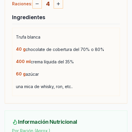
4
Raciones
:
Ingredientes
Trufa blanca
40
g
chocolate de cobertura del 70% o 80%
400
ml
crema líquida del 35%
60
g
azúcar
una mica de whisky, ron, etc..
Información Nutricional
Por Ración (Aprox.)