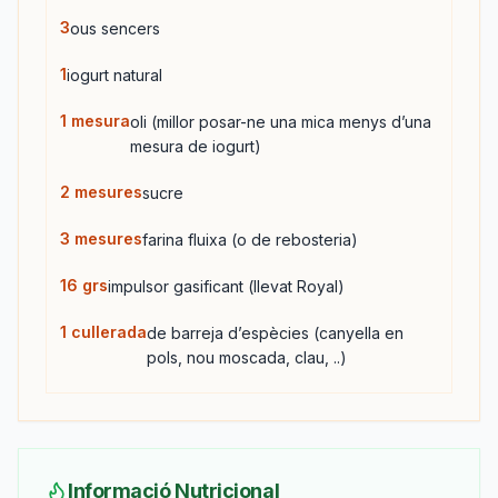
3
ous sencers
1
iogurt natural
1
mesura
oli (millor posar-ne una mica menys d’una
mesura de iogurt)
2
mesures
sucre
3
mesures
farina fluixa (o de rebosteria)
16
grs
impulsor gasificant (llevat Royal)
1
cullerada
de barreja d’espècies (canyella en
pols, nou moscada, clau, ..)
Informació Nutricional