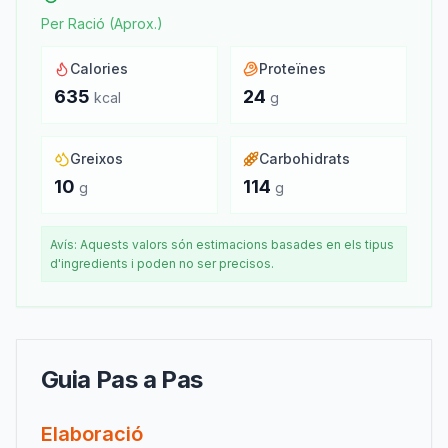
Per Ració (Aprox.)
Calories
Proteïnes
635
24
kcal
g
Greixos
Carbohidrats
10
114
g
g
Avís: Aquests valors són estimacions basades en els tipus
d'ingredients i poden no ser precisos.
Guia Pas a Pas
Elaboració