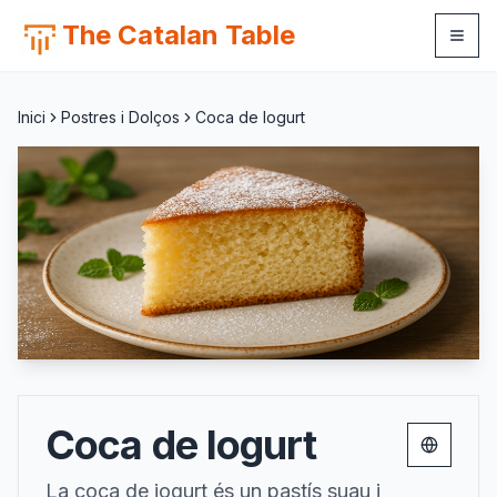
The Catalan Table
Inici
Postres i Dolços
Coca de Iogurt
Coca de Iogurt
Change 
La coca de iogurt és un pastís suau i