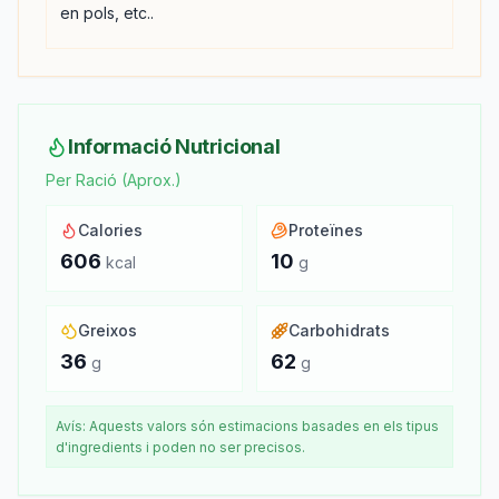
en pols, etc..
Informació Nutricional
Per Ració (Aprox.)
Calories
Proteïnes
606
10
kcal
g
Greixos
Carbohidrats
36
62
g
g
Avís: Aquests valors són estimacions basades en els tipus
d'ingredients i poden no ser precisos.