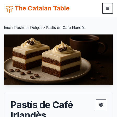
The Catalan Table
Inici
Postres i Dolços
Pastís de Café Irlandès
Pastís de Café
Change 
Irlandès