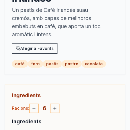
Un pastís de Café Irlandès suau i
cremós, amb capes de melindros
embebuts en café, que aporta un toc
aromàtic i intens.
Afegir a Favorits
cafè
forn
pastís
postre
xocolata
Ingredients
6
Racions
:
Ingredients