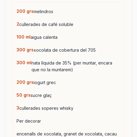
200
grs
melindros
2
cullerades de café soluble
100
ml
aigua calenta
300
grs
xocolata de cobertura del 705
300
ml
nata líquida de 35% (per muntar, encara
que no la muntarem)
200
grs
iogurt grec
50
grs
sucre glaç
3
cullerades soperes whisky
Per decorar
encenalls de xocolata, granet de xocolata, cacau