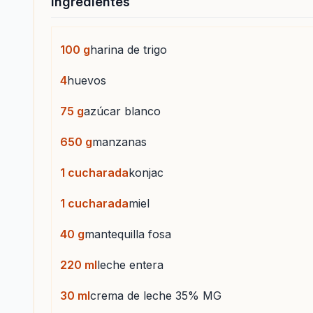
Ingredientes
100
g
harina de trigo
4
huevos
75
g
azúcar blanco
650
g
manzanas
1
cucharada
konjac
1
cucharada
miel
40
g
mantequilla fosa
220
ml
leche entera
30
ml
crema de leche 35% MG