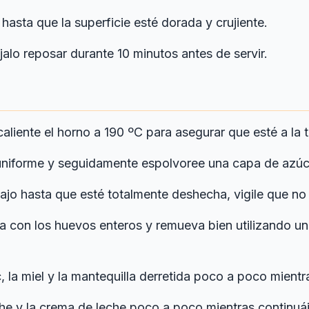
asta que la superficie esté dorada y crujiente.
alo reposar durante 10 minutos antes de servir.
aliente el horno a 190 ºC para asegurar que esté a la 
uniforme y seguidamente espolvoree una capa de azúca
bajo hasta que esté totalmente deshecha, vigile que n
a con los huevos enteros y remueva bien utilizando un
c, la miel y la mantequilla derretida poco a poco mient
che y la crema de leche poco a poco mientras continu