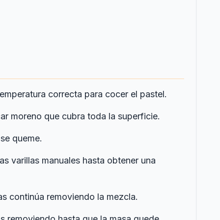
temperatura correcta para cocer el pastel.
r moreno que cubra toda la superficie.
o se queme.
as varillas manuales hasta obtener una
ras continúa removiendo la mezcla.
áis removiendo hasta que la masa quede