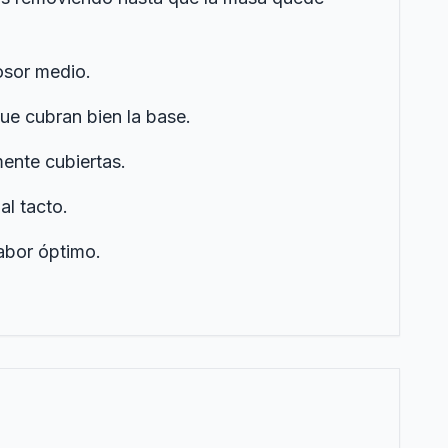
rosor medio.
ue cubran bien la base.
ente cubiertas.
l tacto.
sabor óptimo.