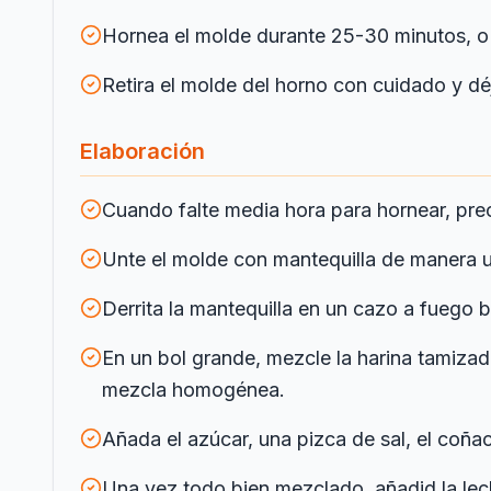
Hornea el molde durante 25-30 minutos, o h
Retira el molde del horno con cuidado y déj
Elaboración
Cuando falte media hora para hornear, prec
Unte el molde con mantequilla de manera 
Derrita la mantequilla en un cazo a fuego 
En un bol grande, mezcle la harina tamizad
mezcla homogénea.
Añada el azúcar, una pizca de sal, el coña
Una vez todo bien mezclado, añadid la le