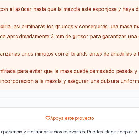
con el azúcar hasta que la mezcla esté esponjosa y haya d
adirla, así eliminarás los grumos y conseguirás una masa m
s de aproximadamente 3 mm de grosor para garantizar una 
anzanas unos minutos con el brandy antes de añadirlas a la 
 enfriada para evitar que la masa quede demasiado pesada y
su incorporación a la mezcla y asegurar una dulzura uniform
Apoya este proyecto
Acerca de
Contacto
Política de Privacidad
Términos del Servicio
xperiencia y mostrar anuncios relevantes. Puedes elegir aceptar o
©
2026
The Catalan Table.
Todos los derechos reservados.