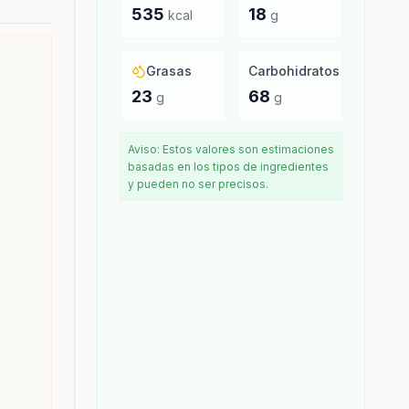
535
18
kcal
g
Grasas
Carbohidratos
23
68
g
g
Aviso: Estos valores son estimaciones
basadas en los tipos de ingredientes
y pueden no ser precisos.