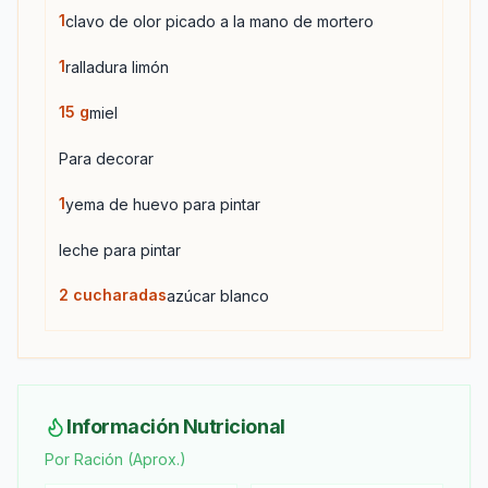
1
clavo de olor picado a la mano de mortero
1
ralladura limón
15
g
miel
Para decorar
1
yema de huevo para pintar
leche para pintar
2
cucharadas
azúcar blanco
Información Nutricional
Por Ración (Aprox.)