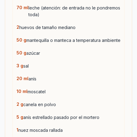
70
ml
leche (atención: de entrada no le pondremos
toda)
2
huevos de tamaño mediano
50
g
mantequilla o manteca a temperatura ambiente
50
g
azúcar
3
g
sal
20
ml
anís
10
ml
moscatel
2
g
canela en polvo
5
g
anís estrellado pasado por el mortero
1
nuez moscada rallada