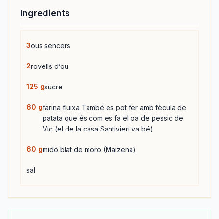
Ingredients
3
ous sencers
2
rovells d’ou
125
g
sucre
60
g
farina fluixa També es pot fer amb fècula de
patata que és com es fa el pa de pessic de
Vic (el de la casa Santivieri va bé)
60
g
midó blat de moro (Maizena)
sal