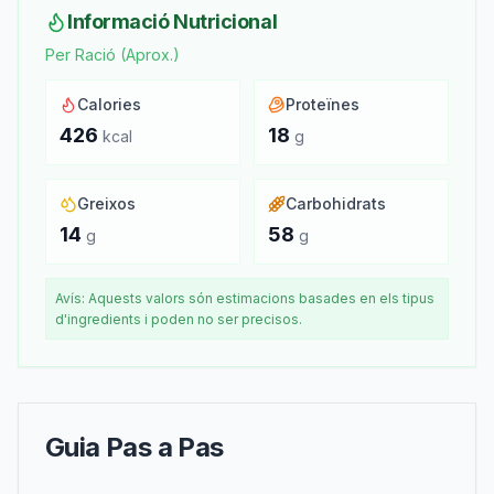
Informació Nutricional
Per Ració (Aprox.)
Calories
Proteïnes
426
18
kcal
g
Greixos
Carbohidrats
14
58
g
g
Avís: Aquests valors són estimacions basades en els tipus
d'ingredients i poden no ser precisos.
Guia Pas a Pas