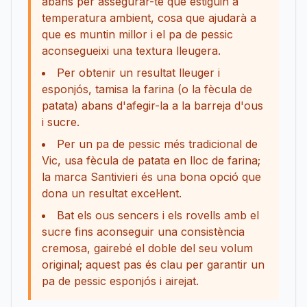
abans per assegurar-te que estiguin a
temperatura ambient, cosa que ajudarà a
que es muntin millor i el pa de pessic
aconsegueixi una textura lleugera.
Per obtenir un resultat lleuger i
esponjós, tamisa la farina (o la fècula de
patata) abans d'afegir-la a la barreja d'ous
i sucre.
Per un pa de pessic més tradicional de
Vic, usa fècula de patata en lloc de farina;
la marca Santivieri és una bona opció que
dona un resultat excel·lent.
Bat els ous sencers i els rovells amb el
sucre fins aconseguir una consistència
cremosa, gairebé el doble del seu volum
original; aquest pas és clau per garantir un
pa de pessic esponjós i airejat.