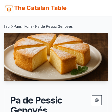
The Catalan Table
Inici
Pans i Forn
Pa de Pessic Genovés
Pa de Pessic
Change 
Genovés