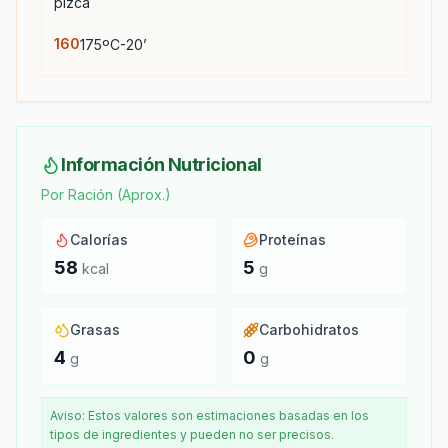
pizca
160
175ºC-20’
Información Nutricional
Por Ración (Aprox.)
Calorías
Proteínas
58
5
kcal
g
Grasas
Carbohidratos
4
0
g
g
Aviso: Estos valores son estimaciones basadas en los
tipos de ingredientes y pueden no ser precisos.