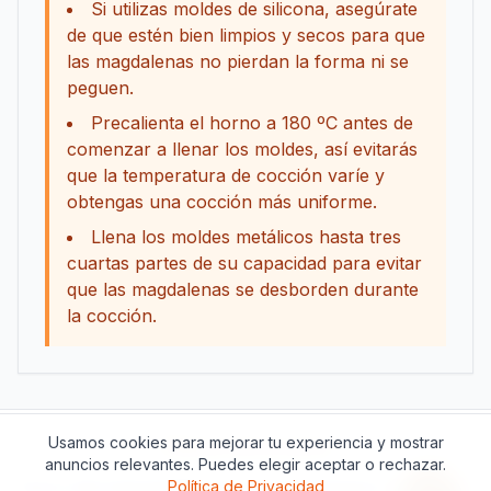
Si utilizas moldes de silicona, asegúrate
de que estén bien limpios y secos para que
las magdalenas no pierdan la forma ni se
peguen.
Precalienta el horno a 180 ºC antes de
comenzar a llenar los moldes, así evitarás
que la temperatura de cocción varíe y
obtengas una cocción más uniforme.
Llena los moldes metálicos hasta tres
cuartas partes de su capacidad para evitar
que las magdalenas se desborden durante
la cocción.
Usamos cookies para mejorar tu experiencia y mostrar
Apoya este proyecto
anuncios relevantes. Puedes elegir aceptar o rechazar.
Acerca de
Contacto
Política de Privacidad
Política de Privacidad
Términos del Servicio