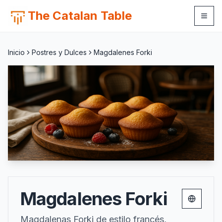
The Catalan Table
Inicio
Postres y Dulces
Magdalenes Forki
Magdalenes Forki
Change 
Magdalenas Forki de estilo francés,