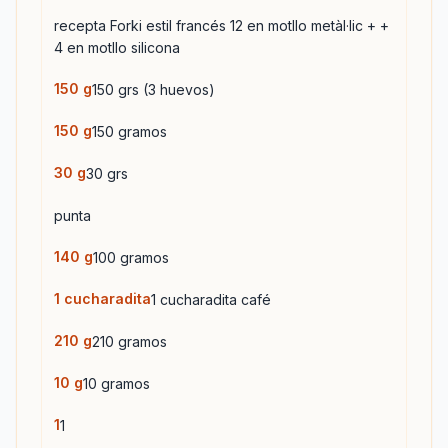
recepta Forki estil francés 12 en motllo metàl·lic + +
4 en motllo silicona
150
g
150 grs (3 huevos)
150
g
150 gramos
30
g
30 grs
punta
140
g
100 gramos
1
cucharadita
1 cucharadita café
210
g
210 gramos
10
g
10 gramos
1
1