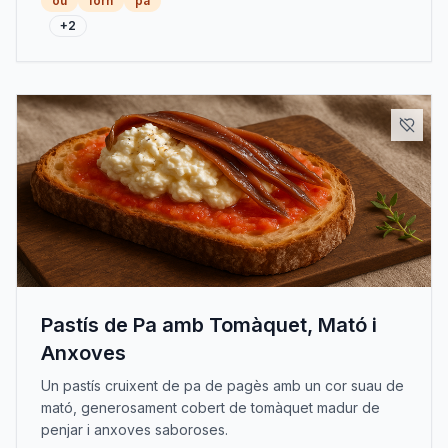
ou
forn
pa
+
2
Pastís de Pa amb Tomàquet, Mató i
Anxoves
Un pastís cruixent de pa de pagès amb un cor suau de
mató, generosament cobert de tomàquet madur de
penjar i anxoves saboroses.