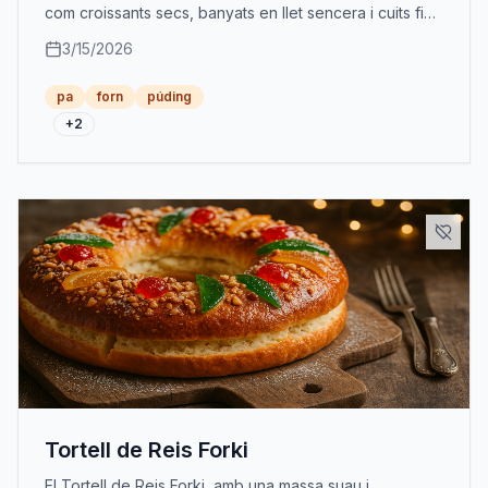
com croissants secs, banyats en llet sencera i cuits fins
a aconseguir una textura suau i cremosa.
3/15/2026
pa
forn
púding
+
2
Tortell de Reis Forki
El Tortell de Reis Forki, amb una massa suau i