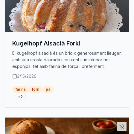
Kugelhopf Alsacià Forki
El kugelhopf alsacià és un brioix generosament lleuger,
amb una crosta daurada i cruixent i un interior ric i
esponjós, fet amb farina de força i preferment.
3/15/2026
farina
forn
pa
+
2