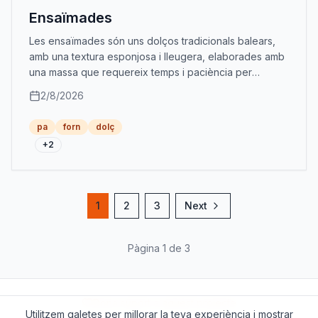
Ensaïmades
Les ensaïmades són uns dolços tradicionals balears,
amb una textura esponjosa i lleugera, elaborades amb
una massa que requereix temps i paciència per
aconseguir el seu característic enrotllat i un gust
2/8/2026
delicadament dolç.
pa
forn
dolç
+
2
1
2
3
Next
Pàgina 1 de 3
Dona suport a aquest projecte
Utilitzem galetes per millorar la teva experiència i mostrar