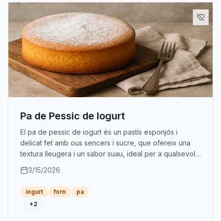
Pa de Pessic de Iogurt
El pa de pessic de iogurt és un pastís esponjós i
delicat fet amb ous sencers i sucre, que ofereix una
textura lleugera i un sabor suau, ideal per a qualsevol
moment del dia.
3/15/2026
iogurt
forn
pa
+
2