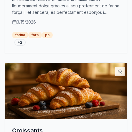
lleugerament dolça gràcies al seu preferment de farina
força i llet sencera, és perfectament esponjós i
aromàtic per a celebrar el Dia de Reis.
3/15/2026
farina
forn
pa
+
2
Croissants