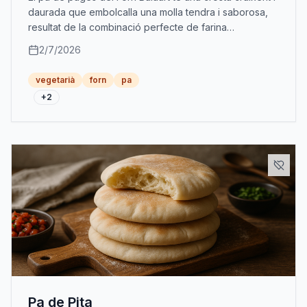
daurada que embolcalla una molla tendra i saborosa,
resultat de la combinació perfecte de farina
panificable, farina força i aigua.
2/7/2026
vegetarià
forn
pa
+
2
Pa de Pita