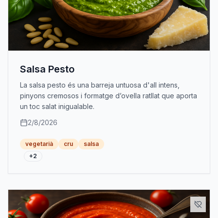
Salsa Pesto
La salsa pesto és una barreja untuosa d'all intens,
pinyons cremosos i formatge d’ovella ratllat que aporta
un toc salat inigualable.
2/8/2026
vegetarià
cru
salsa
+
2