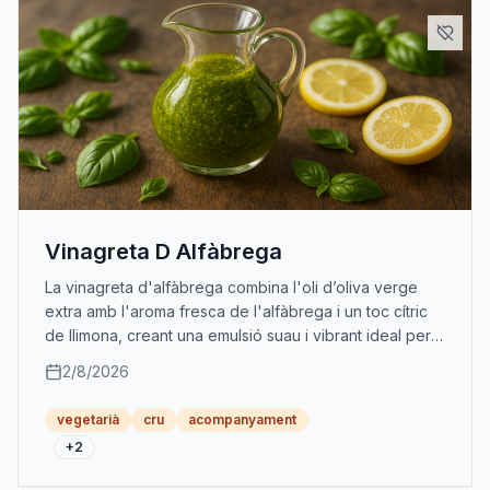
Vinagreta D Alfàbrega
La vinagreta d'alfàbrega combina l'oli d’oliva verge
extra amb l'aroma fresca de l'alfàbrega i un toc cítric
de llimona, creant una emulsió suau i vibrant ideal per
amanir amanides i plats antencs.
2/8/2026
vegetarià
cru
acompanyament
+
2