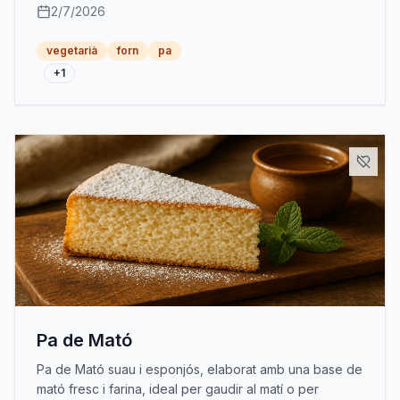
2/7/2026
vegetarià
forn
pa
+
1
Pa de Mató
Pa de Mató suau i esponjós, elaborat amb una base de
mató fresc i farina, ideal per gaudir al matí o per