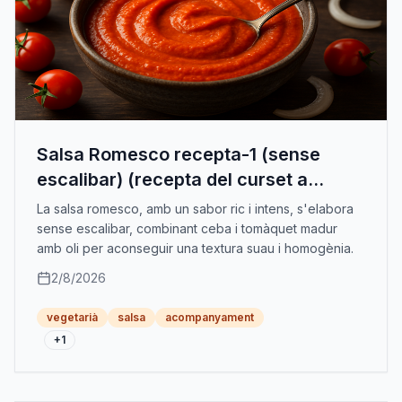
Salsa Romesco recepta-1 (sense
escalibar) (recepta del curset a
lescola de la dona)
La salsa romesco, amb un sabor ric i intens, s'elabora
sense escalibar, combinant ceba i tomàquet madur
amb oli per aconseguir una textura suau i homogènia.
2/8/2026
vegetarià
salsa
acompanyament
+
1