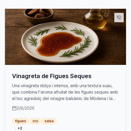
Vinagreta de Figues Seques
Una vinagreta dolça i intensa, amb una textura suau,
que combina l'aroma afruitat de les figues seques amb
el toc agredolç del vinagre balsàmic de Mòdena i la
riquesa de l'oli d’oliva verge extra.
2/8/2026
figues
cru
salsa
+
2