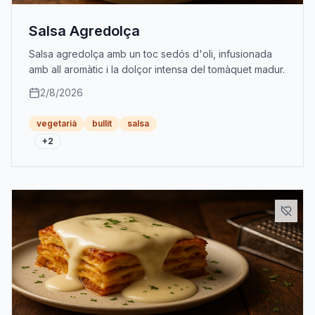
Salsa Agredolça
Salsa agredolça amb un toc sedós d'oli, infusionada
amb all aromàtic i la dolçor intensa del tomàquet madur.
2/8/2026
vegetarià
bullit
salsa
+
2