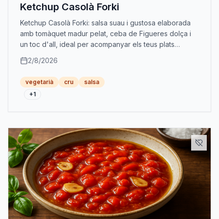
Ketchup Casolà Forki
Ketchup Casolà Forki: salsa suau i gustosa elaborada
amb tomàquet madur pelat, ceba de Figueres dolça i
un toc d'all, ideal per acompanyar els teus plats
preferits.
2/8/2026
vegetarià
cru
salsa
+
1