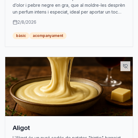
d’olor i pebre negre en gra, que al moldre-les desprèn
un perfum intens i especiat, ideal per aportar un toc
càlid als teus plats.
2/8/2026
bàsic
acompanyament
Aligot
L'Aligot és un puré sedós de patates "bintje" barrejat