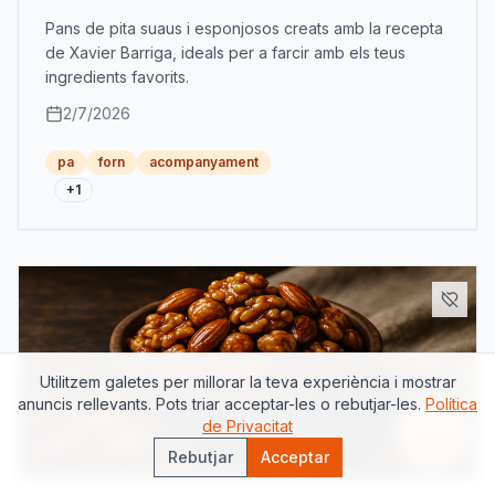
Pans de pita suaus i esponjosos creats amb la recepta
de Xavier Barriga, ideals per a farcir amb els teus
ingredients favorits.
2/7/2026
pa
forn
acompanyament
+
1
Utilitzem galetes per millorar la teva experiència i mostrar
anuncis rellevants. Pots triar acceptar-les o rebutjar-les.
Política
de Privacitat
Assiste
Rebutjar
Acceptar