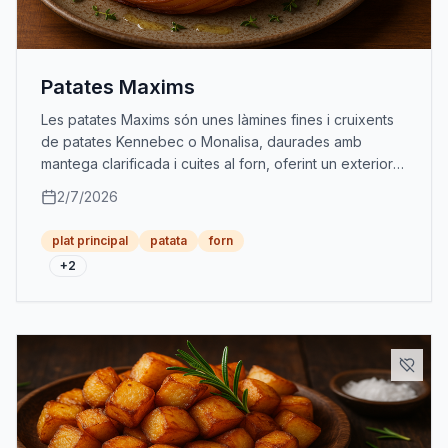
Patates Maxims
Les patates Maxims són unes làmines fines i cruixents
de patates Kennebec o Monalisa, daurades amb
mantega clarificada i cuites al forn, oferint un exterior
cruixent i un interior cremós.
2/7/2026
plat principal
patata
forn
+
2