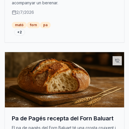
acompanyar un berenar.
2/7/2026
mató
forn
pa
+
2
Pa de Pagés recepta del Forn Baluart
El pa de pagès del Forn Baluart té una crosta cruixent i