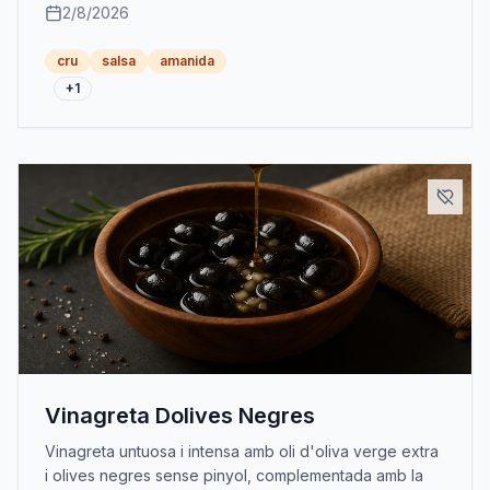
herbaci de l'anet.
2/8/2026
cru
salsa
amanida
+
1
Vinagreta Dolives Negres
Vinagreta untuosa i intensa amb oli d'oliva verge extra
i olives negres sense pinyol, complementada amb la