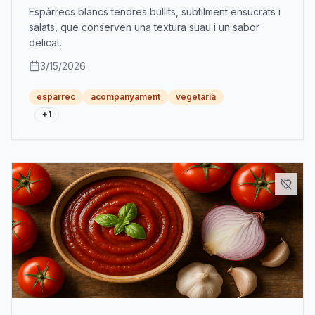
Espàrrecs blancs tendres bullits, subtilment ensucrats i
salats, que conserven una textura suau i un sabor
delicat.
3/15/2026
espàrrec
acompanyament
vegetarià
+
1