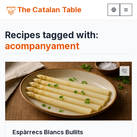
The Catalan Table
Recipes tagged with:
acompanyament
Espàrrecs Blancs Bullits